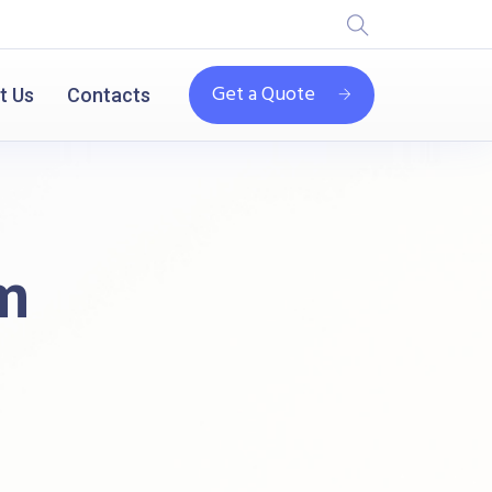
Get a Quote
t Us
Contacts
m