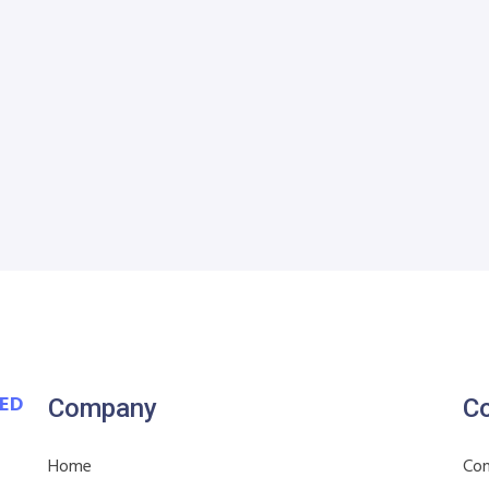
VED
Company
Co
Home
Con