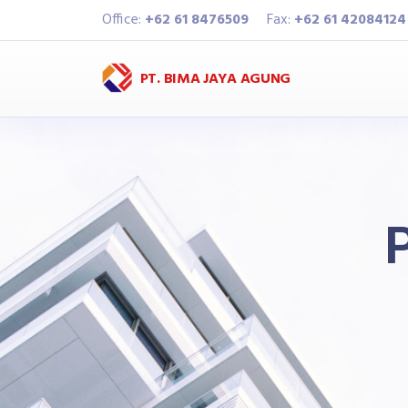
Office:
+62 61 8476509
Fax:
+62 61 42084124
PT. BIMA JAYA AGUNG